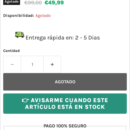
Precio original
Precio actual
€99,00
€49,99
Agotado
Disponibilidad:
Agotado
Entrega rápida en: 2 - 5 Dias
Cantidad
AGOTADO
👉 AVISARME CUANDO ESTE
ARTÍCULO ESTÁ EN STOCK
PAGO 100% SEGURO