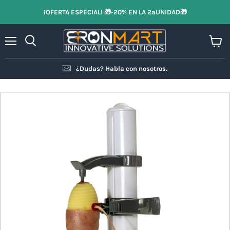
¡OFERTA ESPECIAL! 🎁-20% EN LA 2ªUNIDAD🎁
Menú
Ver
Buscar
carrit
¿Dudas? Habla con nosotros.