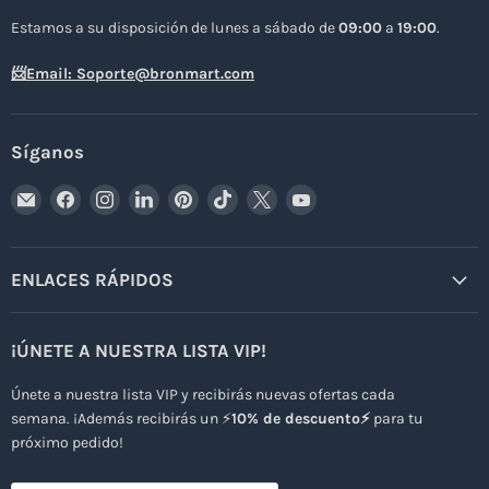
Estamos a su disposición de lunes a sábado de
09:00
a
19:00
.
📨Email: Soporte@bronmart.com
Síganos
Encuéntrenos
Encuéntrenos
Encuéntrenos
Encuéntrenos
Encuéntrenos
Encuéntrenos
Encuéntrenos
Encuéntrenos
en
en
en
en
en
en
en
en
Correo
Facebook
Instagram
LinkedIn
Pinterest
TikTok
X
YouTube
electrónico
ENLACES RÁPIDOS
¡ÚNETE A NUESTRA LISTA VIP!
Únete a nuestra lista VIP y recibirás nuevas ofertas cada
semana. ¡Además recibirás un ⚡
10% de descuento⚡
para tu
próximo pedido!