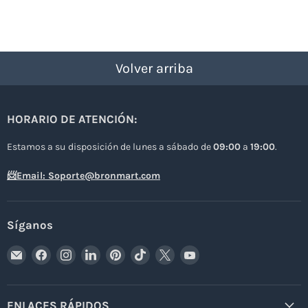
Volver arriba
HORARIO DE ATENCIÓN:
Estamos a su disposición de lunes a sábado de
09:00
a
19:00
.
📨Email: Soporte@bronmart.com
Síganos
Encuéntrenos
Encuéntrenos
Encuéntrenos
Encuéntrenos
Encuéntrenos
Encuéntrenos
Encuéntrenos
Encuéntrenos
en
en
en
en
en
en
en
en
Correo
Facebook
Instagram
LinkedIn
Pinterest
TikTok
X
YouTube
electrónico
ENLACES RÁPIDOS