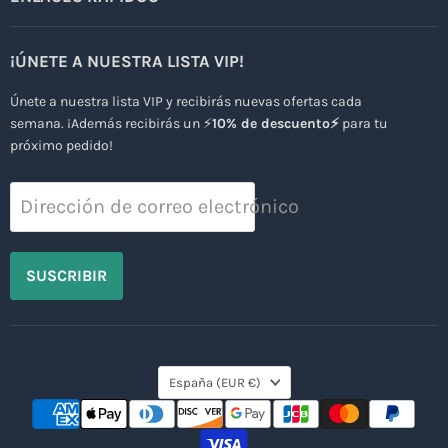
¡ÚNETE A NUESTRA LISTA VIP!
Únete a nuestra lista VIP y recibirás nuevas ofertas cada
semana. ¡Además recibirás un ⚡
10% de descuento⚡
para tu
próximo pedido!
Dirección de correo electrónico
SUSCRIBIR
País
España
(EUR €)