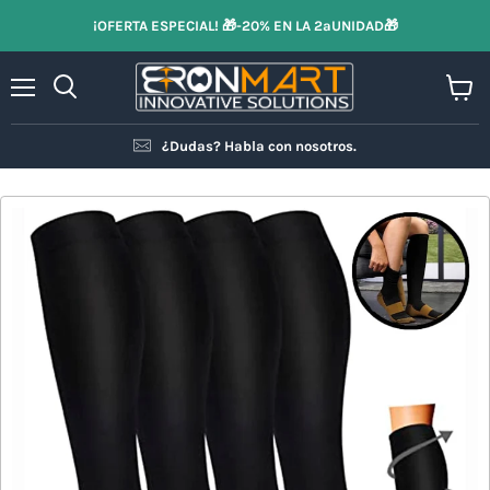
¡OFERTA ESPECIAL! 🎁-20% EN LA 2ªUNIDAD🎁
Menú
Ver
Buscar
carrit
¿Dudas? Habla con nosotros.