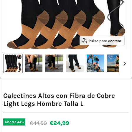
Pulse para acercar
Calcetines Altos con Fibra de Cobre
Light Legs Hombre Talla L
Precio original
Precio actual
€44,50
€24,99
Ahorre
44
%